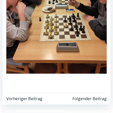
Post
Post
Vorheriger Beitrag
Folgender Beitrag
Such